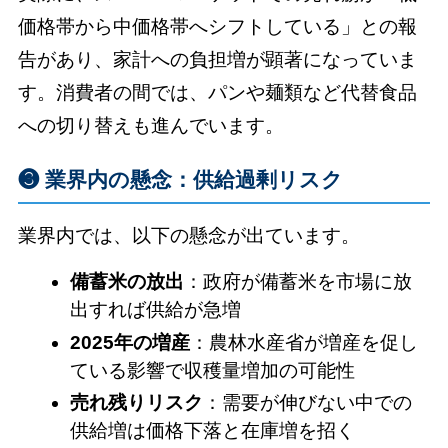
価格帯から中価格帯へシフトしている」との報
告があり、家計への負担増が顕著になっていま
す。消費者の間では、パンや麺類など代替食品
への切り替えも進んでいます。
❸ 業界内の懸念：供給過剰リスク
業界内では、以下の懸念が出ています。
備蓄米の放出
：政府が備蓄米を市場に放
出すれば供給が急増
2025年の増産
：農林水産省が増産を促し
ている影響で収穫量増加の可能性
売れ残りリスク
：需要が伸びない中での
供給増は価格下落と在庫増を招く