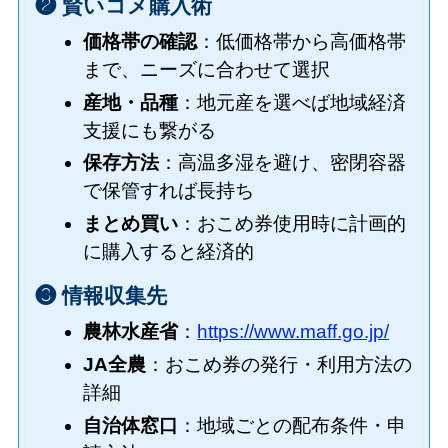
❷ 賢いコメ購入術
価格帯の確認
：低価格帯から高価格帯
まで、ニーズに合わせて選択
産地・品種
：地元産を選べば地域経済
支援にも繋がる
保存方法
：高温多湿を避け、密閉容器
で保管すれば長持ち
まとめ買い
：おこめ券使用時に計画的
に購入すると経済的
❸ 情報収集先
農林水産省
：
https://www.maff.go.jp/
JA全農
：おこめ券の発行・利用方法の
詳細
自治体窓口
：地域ごとの配布条件・申