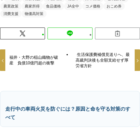
農業政策
農家所得
食品価格
JA全中
コメ価格
おこめ券
消費支援
物価高対策
生活保護費補償見送りへ、最
福井・大野の稲山織物が破
高裁判決後も全額支給せず厚
産 負債10億円超の衝撃
労省方針
走行中の車両火災を防ぐには？原因と命を守る対策のす
べて