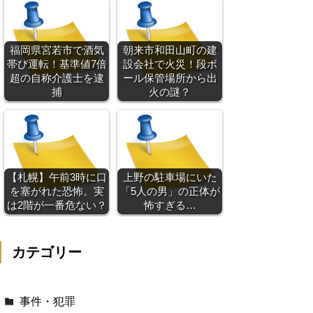
福岡県宮若市で酒気
朝来市和田山町の建
帯び運転！基準値7倍
設会社で火災！段ボ
超の自称介護士を逮
ール保管場所から出
捕
火の謎？
【札幌】午前3時に口
上野の駐車場にいた
を塞がれた恐怖。実
「5人の男」の正体が
は2階が一番危ない？
怖すぎる…
カテゴリー
事件・犯罪