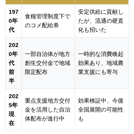
197
安定供給に貢献し
食糧管理制度下で
0年
たが、流通の硬直
のコメ配給券
代
化も招いた
202
0年
一部自治体が地方
一時的な消費喚起
代
創生交付金で地域
効果あり、地域農
前
限定配布
業支援にも寄与
半
202
重点支援地方交付
効果検証中、今後
5年
金を活用した自治
全国展開の可能性
現
体配布が進行中
も
在