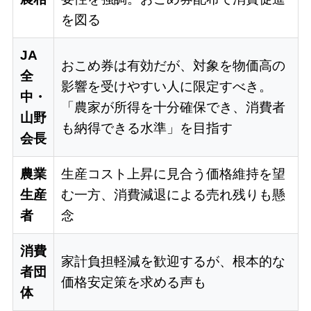
を図る
JA
おこめ券は有効だが、対象を物価高の
全
影響を受けやすい人に限定すべき。
中・
「農家が所得を十分確保でき、消費者
山野
も納得できる水準」を目指す
会長
農業
生産コスト上昇に見合う価格維持を望
生産
む一方、消費減退による売れ残りも懸
者
念
消費
家計負担軽減を歓迎するが、根本的な
者団
価格安定策を求める声も
体