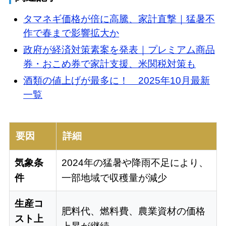
タマネギ価格が倍に高騰、家計直撃｜猛暑不
作で春まで影響拡大か
政府が経済対策素案を発表｜プレミアム商品
券・おこめ券で家計支援、米関税対策も
酒類の値上げが最多に！ 2025年10月最新
一覧
要因
詳細
気象条
2024年の猛暑や降雨不足により、
件
一部地域で収穫量が減少
生産コ
肥料代、燃料費、農業資材の価格
スト上