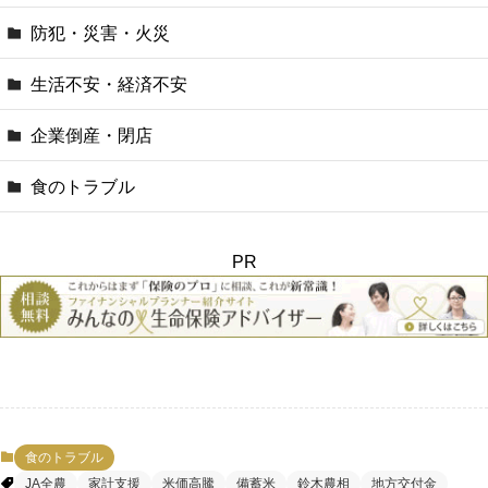
防犯・災害・火災
生活不安・経済不安
企業倒産・閉店
食のトラブル
PR
食のトラブル
JA全農
家計支援
米価高騰
備蓄米
鈴木農相
地方交付金