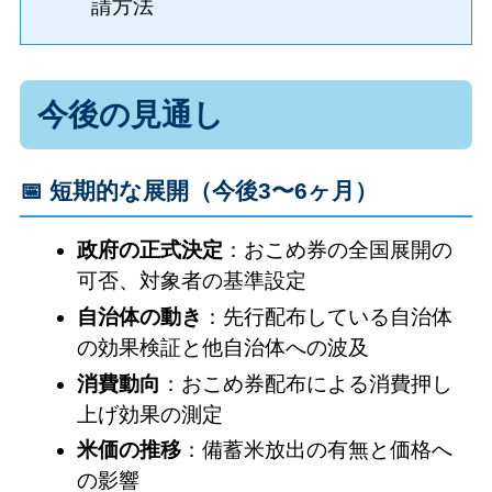
請方法
今後の見通し
📅 短期的な展開（今後3〜6ヶ月）
政府の正式決定
：おこめ券の全国展開の
可否、対象者の基準設定
自治体の動き
：先行配布している自治体
の効果検証と他自治体への波及
消費動向
：おこめ券配布による消費押し
上げ効果の測定
米価の推移
：備蓄米放出の有無と価格へ
の影響