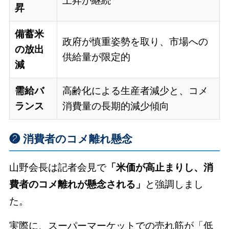
上昇が継続
昇
備蓄米
政府が慎重姿勢を取り、市場への
の放出
供給量が限定的
減
需給バ
高齢化による生産者減少と、コメ
ランス
消費量の長期的減少傾向
❷ 消費者のコメ離れ懸念
山野会長は記者会見で
「米価が高止まりし、消
費者のコメ離れが懸念される」
と強調しまし
た。
実際に、スーパーマーケットでの売れ筋が「低