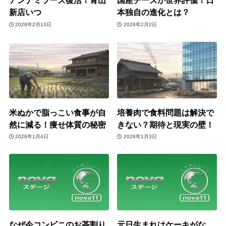
アンナミラーズ復活！青山
国産チーズが世界評価！日
新店いつ
本独自の進化とは？
2026年2月13日
2026年2月2日
米ぬかで脂っこい食事が自
培養肉で食料問題は解決で
然に減る！痩せ体質の秘密
きない？期待と現実の壁！
2026年1月4日
2026年1月3日
なぜ今コンビニのお茶割り
元日生まれはケーキがな