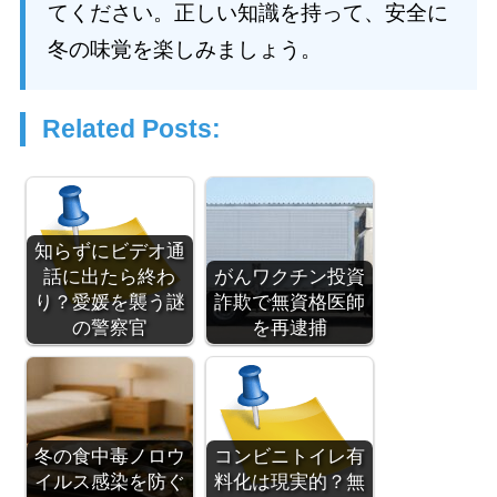
てください。正しい知識を持って、安全に
冬の味覚を楽しみましょう。
Related Posts:
知らずにビデオ通
話に出たら終わ
がんワクチン投資
り？愛媛を襲う謎
詐欺で無資格医師
の警察官
を再逮捕
冬の食中毒ノロウ
コンビニトイレ有
イルス感染を防ぐ
料化は現実的？無