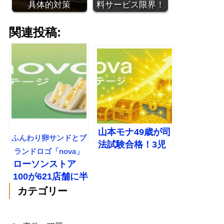
具体的対策
料サービス限界！
関連投稿:
山本モナ49歳が司
ふんわり卵サンドとブ
法試験合格！3児
ランドロゴ「nova」
の母が5年の挑戦
ローソンストア
で夢実現
100が621店舗に半
減！閉店ラッシュ
カテゴリー
の背景を徹底解説