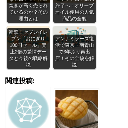
焼きが高く売られ
終了へ ! オリーブ
ているのか？その
オイル使用の人気
理由とは
商品の全貌
衝撃！セブンイレ
ブン「おにぎり
アンナミラーズ復
100円セール」売
活で東京・南青山
上2倍の驚愕デー
で3年ぶり再出
タと今後の戦略解
店！その全貌を解
説
説
関連投稿: