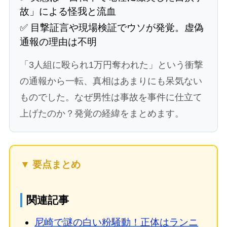
故」による怪我と流血
✅ 目撃証言や現場検証でウソが発覚。虚偽
通報の理由は不明
「3人組に殴られ1万円奪われた」という衝撃
の通報から一転、真相はあまりにも呆気ない
ものでした。なぜ男性は事故を事件に仕立て
上げたのか？発覚の経緯をまとめます。
▼ 要点まとめ
関連記事
尼崎で謎の白い粉騒動！正体はランニ