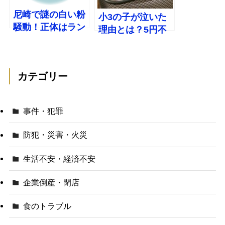
尼崎で謎の白い粉
小3の子が泣いた
騒動！正体はラン
理由とは？5円不
ニングゲーム？警
足とパン屋対応が
察出動の波紋
呼ぶ社会的議論
カテゴリー
事件・犯罪
防犯・災害・火災
生活不安・経済不安
企業倒産・閉店
食のトラブル