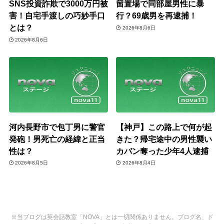
SNS投資詐欺で3000万円被
留置場で同部屋男性に暴
害！自宅手渡しの巧妙手口
行？69歳男を再逮捕！
とは？
2026年8月6日
2026年8月6日
河内長野市で包丁男に警官
【神戸】この路上で何が起
発砲！男死亡の経緯と正当
きた？帰宅途中の男性襲い
性は？
カバン奪った少年4人逮捕
2026年8月5日
2026年8月4日
※当ブログは英会話教室「NOVA」とは一切関係ありません。ブログ名、ド