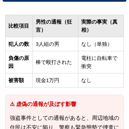
男性の通報（狂
実際の事実（真
比較項目
言）
相）
犯人の数
3人組の男
なし（単独）
負傷の原
電柱に自転車で
棒で殴打された
因
衝突
被害額
現金1万円
なし
⚠️ 虚偽の通報が及ぼす影響
強盗事件としての通報があると、周辺地域の
住民は不安に陥り、警察も緊急態勢で捜査に