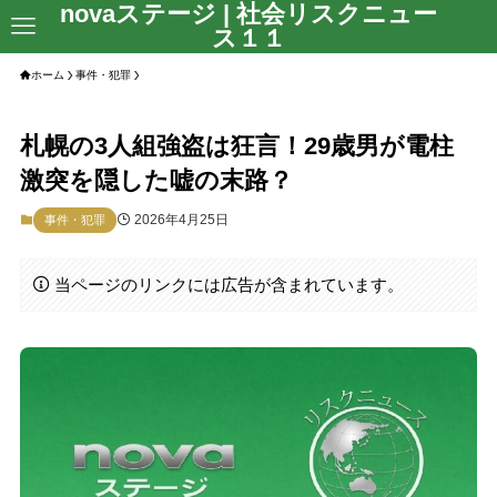
novaステージ | 社会リスクニュー
ス１１
ホーム
事件・犯罪
札幌の3人組強盗は狂言！29歳男が電柱
激突を隠した嘘の末路？
2026年4月25日
事件・犯罪
当ページのリンクには広告が含まれています。