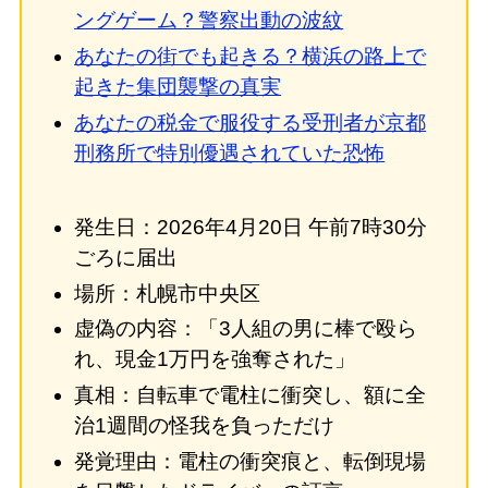
ングゲーム？警察出動の波紋
あなたの街でも起きる？横浜の路上で
起きた集団襲撃の真実
あなたの税金で服役する受刑者が京都
刑務所で特別優遇されていた恐怖
発生日：2026年4月20日 午前7時30分
ごろに届出
場所：札幌市中央区
虚偽の内容：「3人組の男に棒で殴ら
れ、現金1万円を強奪された」
真相：自転車で電柱に衝突し、額に全
治1週間の怪我を負っただけ
発覚理由：電柱の衝突痕と、転倒現場