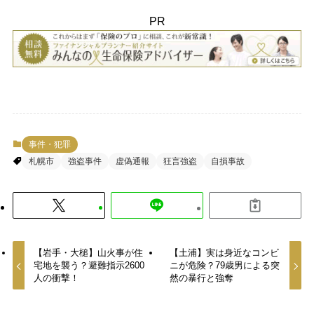
PR
事件・犯罪
札幌市
強盗事件
虚偽通報
狂言強盗
自損事故
【岩手・大槌】山火事が住
【土浦】実は身近なコンビ
宅地を襲う？避難指示2600
ニが危険？79歳男による突
人の衝撃！
然の暴行と強奪