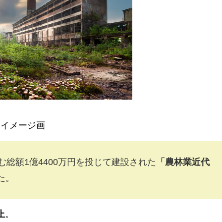
イメージ画
む総額1億4400万円を投じて建設された
「農林業近代
た。
止
。