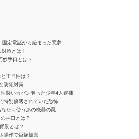
失…固定電話から始まった悪夢
の対策とは！
の巧妙手口とは？
！
緯と正当性は？
と防犯対策！
性襲いカバン奪った少年4人逮捕
で特別優遇されていた恐怖
あなたも使うあの機器の罠
トの手口とは？
の背景とは？
ホ操作で巨額被害