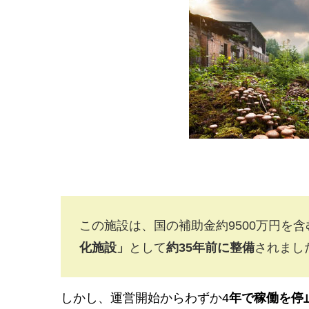
この施設は、国の補助金約9500万円を含
化施設」
として
約35年前に整備
されまし
しかし、運営開始からわずか4
年で稼働を停