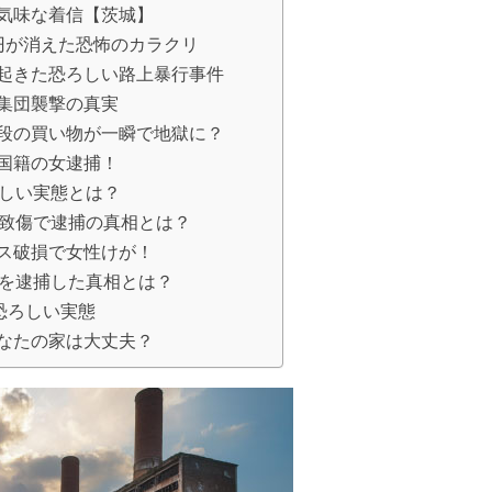
気味な着信【茨城】
円が消えた恐怖のカラクリ
起きた恐ろしい路上暴行事件
集団襲撃の真実
段の買い物が一瞬で地獄に？
国籍の女逮捕！
ろしい実態とは？
盗致傷で逮捕の真相とは？
ス破損で女性けが！
男を逮捕した真相とは？
恐ろしい実態
なたの家は大丈夫？