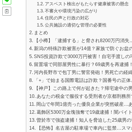
アスベスト検出がもたらす健康被害の懸念
不審火や環境汚染の広がり
住民の声と行政の対応
公共施設の適切な管理の必要性
まとめ
【小樽】「逮捕する」と脅され8200万円消
新潟の特殊詐欺被害が14億？家族で防ぐお盆
SNS投資詐欺で3000万円被害！自宅手渡し
留置場で同部屋男性に暴行？69歳男を再逮捕
河内長野市で包丁男に警官発砲！男死亡の経
「+」で始まる国際電話は詐欺？国番号の正体
【神戸】この路上で何が起きた？帰宅途中の男
あなたの税金で服役する受刑者が京都刑務所
岡山で年間1億売った優良企業が突然破産…
葛飾区5300万金塊強奪で19歳逮捕！闇バイ
曽於市で強盗逮捕！知人を脅迫した25歳男
【恐怖】名古屋の駐車場で車内に監禁…スマ