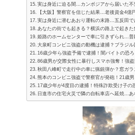
実は身近に迫る闇…カンボジアから届いた不
【大阪】警察官を信じた結果…老後資金4億
実は身近に潜むあおり運転の末路…五反田で
あなたの街でも起きる？横浜の路上で起きた
姫路のホームセンターで車に引きずられ…普
大泉町コンビニ強盗の動機は逮捕？ブラジル
16歳少年ら強盗予備で逮捕！闇バイトの恐
86歳男が交際女性に暴行しスマホ強奪！強
秋田八峰町で走行中の車に猟銃弾か？窓ガラ
熊本のコンビニ強盗で警察官が発砲！21歳
17歳少年が4度目の逮捕！特殊詐欺受け子の
日進市の住宅火災で隣の自転車店へ延焼…あ